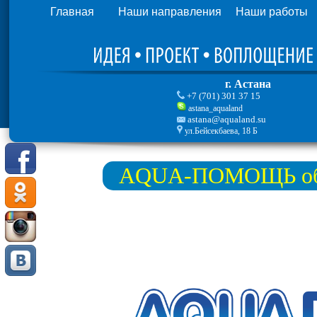
Главная
Наши направления
Наши работы
г. Астана
+7 (701) 301 37 15
astana_aqualand
astana@aqualand.su
ул.Бейсекбаева, 18 Б
AQUA-ПОМОЩЬ обсл